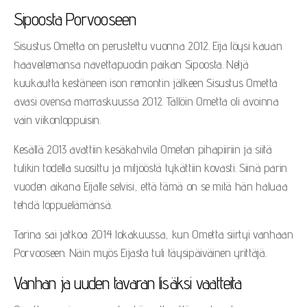
Sipoosta Porvooseen
Sisustus Ometta on perustettu vuonna 2012. Eija löysi kauan
haaveilemansa navettapuodin paikan Sipoosta. Neljä
kuukautta kestäneen ison remontin jälkeen Sisustus Ometta
avasi ovensa marraskuussa 2012. Tällöin Ometta oli avoinna
vain viikonloppuisin.
Kesällä 2013 avattiin kesäkahvila Ometan pihapiiriin ja siitä
tulikin todella suosittu ja miljööstä tykättiin kovasti. Siinä parin
vuoden aikana Eijalle selvisi, että tämä on se mitä hän haluaa
tehdä loppuelämänsä.
Tarina sai jatkoa 2014 lokakuussa, kun Ometta siirtyi vanhaan
Porvooseen. Näin myös Eijasta tuli täysipäiväinen yrittäjä.
Vanhan ja uuden tavaran lisäksi vaatteita