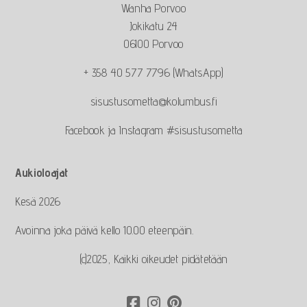
Wanha Porvoo
Jokikatu 24
06100 Porvoo
+ 358 40 577 7796 (WhatsApp)
sisustusometta@kolumbus.fi
Facebook ja Instagram #sisustusometta
Aukioloajat
Kesä 2026
Avoinna joka päivä kello 10.00 eteenpäin.
(c)2025, Kaikki oikeudet pidätetään