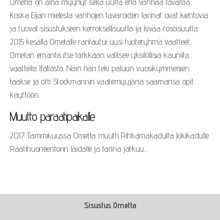
Ometta on aina myynyt sekä uutta että vanhaa tavaraa.
Koska Eijan mielestä vanhojen tavaroiden tarinat ovat kiehtovia
ja tuovat sisustukseen kerroksellisuutta ja kivaa rosoisuutta.
2015 kesällä Ometalle rantautui uusi tuoteryhmä vaatteet.
Ometan emäntä itse tarkkaan valitsee yksilöllisiä kauniita
vaatteita Italiasta. Näin hän teki paluun vuosikymmenien
taakse ja otti Stockmannin vaatemyyjänä saamansa opit
käyttöön.
Muutto paraatipaikalle
2017 Tammikuussa Ometta muutti Rihkamakadulta Jokikadulle
Raatihuoneentorin laidalle ja tarina jatkuu...
Sisustus Ometta